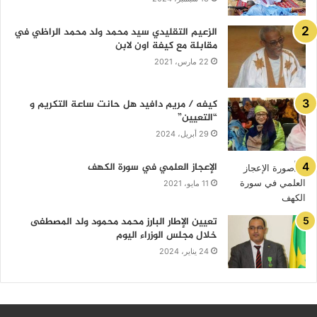
الزعيم التقليدي سيد محمد ولد محمد الراظي في
مقابلة مع كيفة اون لابن
22 مارس، 2021
كيفه / مريم دافيد هل حانت ساعة التكريم و
“التعيين”
29 أبريل، 2024
الإعجاز العلمي في سورة الكهف
11 مايو، 2021
تعيين الإطار البارز محمد محمود ولد المصطفى
خلال مجلس الوزراء اليوم
24 يناير، 2024