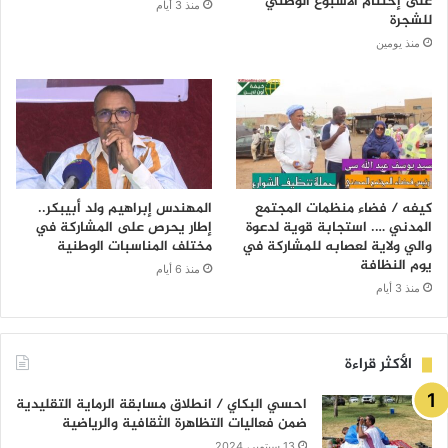
على إختتام الأسبوع الوطني
منذ 3 أيام
للشجرة
منذ يومين
كيفه / فضاء منظمات المجتمع
المهندس إبراهيم ولد أبيبكر..
المدني …. استجابة قوية لدعوة
إطار يحرص على المشاركة في
والي ولاية لعصابه للمشاركة في
مختلف المناسبات الوطنية
يوم النظافة
منذ 6 أيام
منذ 3 أيام
الأكثر قراءة
احسي البكاي / انطلاق مسابقة الرماية التقليدية
ضمن فعاليات التظاهرة الثقافية والرياضية
13 سبتمبر، 2024