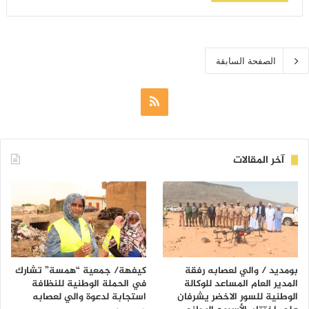
الصفحة السابقة
ملخص
الموقع
RSS
آخر المقالات
بومديد / والي لعصابه رفقة
كيفهة/ جمعية “همسة” تشارك
المدير العام المساعد للوكالة
في الحملة الوطنية للنظافة
الوطنية للسور الاخضر يشرفان
استجابة لدعوة والي لعصابه