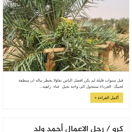
قبل سنوات قليلة لم يكن افضل الناس تفاؤلا يخطر بباله ان منطقة
لخنيگ الجرداء ستتحول الى واحة نخيل غناء زاهية…
أكمل القراءة »
كرو / رجل الاعمال أحمد ولد