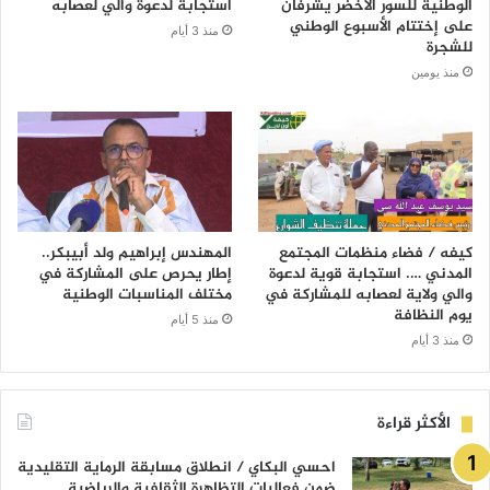
الوطنية للسور الاخضر يشرفان
استجابة لدعوة والي لعصابه
على إختتام الأسبوع الوطني
منذ 3 أيام
للشجرة
منذ يومين
كيفه / فضاء منظمات المجتمع
المهندس إبراهيم ولد أبيبكر..
المدني …. استجابة قوية لدعوة
إطار يحرص على المشاركة في
والي ولاية لعصابه للمشاركة في
مختلف المناسبات الوطنية
يوم النظافة
منذ 5 أيام
منذ 3 أيام
الأكثر قراءة
احسي البكاي / انطلاق مسابقة الرماية التقليدية
ضمن فعاليات التظاهرة الثقافية والرياضية