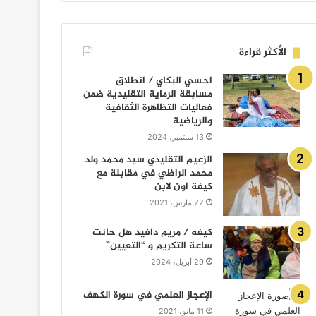
الأكثر قراءة
احسي البكاي / انطلاق
مسابقة الرماية التقليدية ضمن
فعاليات التظاهرة الثقافية
والرياضية
13 سبتمبر، 2024
الزعيم التقليدي سيد محمد ولد
محمد الراظي في مقابلة مع
كيفة اون لابن
22 مارس، 2021
كيفه / مريم دافيد هل حانت
ساعة التكريم و “التعيين”
29 أبريل، 2024
الإعجاز العلمي في سورة الكهف
11 مايو، 2021