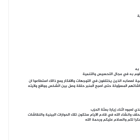
ة
 به
 تقوم به في مجال التحسيس والتنمية
ية لعصابه الذين يختلفون في التوجهات والافكار ومع ذالك استطاعوا ان
شاتهم المسؤولة حتى اصبح المنبر حلقة وصل بين الشخص وواقع ولايته
ي لعبوه اثناء زيارة بعثة الحزب
حلف وانشاء الله في قادم الايام ستكون تلك الحوارات البينية والنقاشات
را لكم والسلام عليكم ورحمة الله