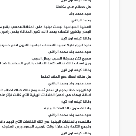
وكالة كيفه اون لاين
هل حصلتم على مكافاة
سيد محمد ولد
محمد الراظي
العملية السياسية ليست مبنية على المكافاة فحسب بقدر ما
الوطن وتطوير اقتصاده وبعد ذالك تكون المكافاة ونحن راضو
وكالة كيفه اون لاين
نعود للوراء قليلا عملية الانتساب الماضية الاترون انكم خسرت
سيد محمد ولد محمد الراظي
صحيح لكن بمعرفة السبب يبطل العجب
ومن اسباب ذالك تحالف كافة الاحلاف والقوى السياسية ضد ال
وكالة كيفه اون لاين
هل هناك اخطاء دفع الحلف ثمنها
سيد محمد ولد محمد الراظي
اولا لايوجد خطا بحجم ان ندفع ثمنه ومع ذالك هناك اخطاء داخ
اضافة (وهذه هي الاهم) الخلافات البينية التي كانت تؤثر عل
وكالة كيفه اون لاين
ماذا تقصدون بالخلافات البينية
سيد محمد ولد محمد الراظي
مانقصده بالخلافات البينية هي تلك الخلافات التي توجد داخل
ونجمع الكلمة وقد حان الوقت لتوحيد الجهود ورص الصفوف
وكالة كيفه اون لاين