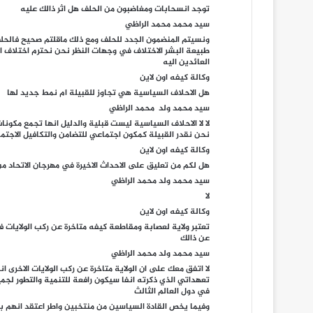
توجد انسحابات ومغاضبون من الحلف هل اثر ذالك عليه
سيد محمد محمد الراظي
ونسيتم المنضمون الجدد للحلف ومع ذلك ماقلتم صحيح فالحلف
طبيعة البشر الاختلاف في وجهات النظر نحن نحترم اختلاف ال
العائدين اليه
وكالة كيفه اون لاين
هل الاحلاف السياسية هي تجاوز للقبيلة ام نمط جديد لها
سيد محمد ولد محمد الراظي
لا لا الاحلاف السياسية ليست قبلية والدليل انها تجمع مكونات
نحن نقدر القبيلة كمكون اجتماعي للتضامن والتكافيل الاجتم
وكالة كيفه اون لاين
هل لكم من تعليق على الاحداث الاخيرة في مهرجان الاتحاد م
سيد محمد ولد محمد الراظي
لا
وكالة كيفه اون لاين
تعتبر ولاية لعصابة ومقاطعة كيفه متاخرة عن ركب الولايات فل
عن ذالك
سيد محمد ولد محمد الراظي
لا اتفق معك على ان الولاية متاخرة عن ركب الولايات الاخرى 
تعهداتي الذي ذكرته انفا سيكون رافعة للتنمية والتطور لجمي
في دول العالم الثالث
وفيما يخص القادة السياسين من منتخبين واطر اعتقد انهم 