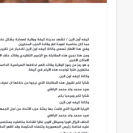
كيفه أون لاين / تشهد مدينة كيفة وولاية لعصابة بشكل عام 
مما كان مناسبة لعودة اطر وقادة الحزب المحليين
وفي هذا الاطار تسعى وكالة كيفه اون لاين للاخبار عن تقري
ومن هنا نجري هذه المقابلة مع الزعيم التقليدي وقائد حلف 
الاماكن الاخرى
و هو رمز من رموز الولاية وقائد لاهم احلافها السياسية الدا
منتهزين فترة تواجده هذه الايام في كيفة
وكالة كيفه اون لاين
شكرا لكم لقبول هذه المقابلة التي نرجوا من خلالها ان نعر
سيد محمد ولد محمد الراظي
شكرا لكم ومرحبا بكم
وكالة كيفه اون لاين
الزيارة الاخيرة التي قامت بها بعثة حزب الاتحاد من اجل الج
سيد محمد ولد محمد الراظي
الحلف لايزال قويا وسيظل اقوى نظرا لقناعة مناضليه ومنتسبي
عليه فخامة رئيس الجهمورية وتنفذه الحكومة وقد اظهر الحلف