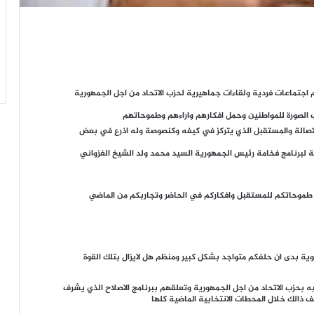
اجتماعات فردية ولقاءات جماهيرية لحزب الاتحاد من اجل الجمهورية
ب الصورة للمواطنين وحمل افكارهم واراءهم وطموحاتهم
الاصالة والمستقبل الذي يتركز في كيفه وكنصوصة وله اذرع في بعض
عمة لبرنامج فخامة رئيس الجمهورية السيد محمد ولد الشيخ الغزواني
ف طموحاتكم للمستقبل وافكاركم في الحاضر وتجاربكم من الماضي
مهوية بدى ان حلفكم متواجد بشكل كبير ومنظم هل لايزال بتلك القوة
ه بحزب الاتحاد من اجل الجمهورية وتعلقهم ببرنامج الاصلاح الذي يشرف
 ذالك خلال المحطات الانتخابية الماضية كلها