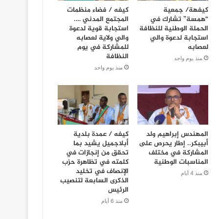
كيفهة/ جمعية
كيفه / فضاء منظمات
“همسة” تشارك في
المجتمع المدني ….
الحملة الوطنية للنظافة
استجابة قوية لدعوة
استجابة لدعوة والي
والي ولاية لعصابه
لعصابه
للمشاركة في يوم
النظافة
منذ يوم واحد
منذ يوم واحد
المهندس إبراهيم ولد
كيفه / عمدة بلدية
أبيبكر.. إطار يحرص على
أبلاجميل يشيد بما
المشاركة في مختلف
تحقق من إنجازات في
المناسبات الوطنية
كلمته في تظاهرة حزب
الإنصاف في تخليد
منذ 4 أيام
الذكرى السابعة لتنصيب
الرئيس
منذ 6 أيام