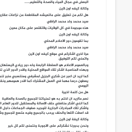
البعض في مجال المياء والصحة والتعليم……
وكالة كيفه اون لاين
هل لكم من تعليق على ماتعيشه المقاطعة من نزاعات عقاري
سيد محمد ولد محمد الراظي
هذه موجودة في كل الولايات ولاتقتصر على مكان معين
وكالة كيفه اون لاين
بما تقومون دور الاعلام المحلي
سيد محمد ولد محمد الراظي
مرة اخري اشكركم في موقع كيفه اون لاين
واتمني لكم التوفيق
وبالعموم الاعلام هو السلطة الرابعة وله دور ريادي لايستهان
وبهذه المناسبة اشكر تلك المواقع المحلية واقدر الدور الذي
كما اريد ان اعبر عن شكري الجزيل لمشرفي ومنتسبي منبر تنم
يعطون درسا مهما في العمل المشترك كما اقدر همومهم ونقا
اليومي
هل من كلمة اخيرة
نعم مااريد ان اختم به هو تمنياتنا للجميع بالصحة والعافية
كما انني اشكر مناضلي حلف الاصالة والمستقبل للدور الهام الذ
واشكر تلك المبادرات الجارية لتوجيد صفوف الجماعات داجل ال
قد اعطت اكلها والحلف يرحب بالجميع وفيه متسع للجميع وشك
وكالة كيفة اون لاين
ونحن بدورنا نشكركم على الاجوبة ونتمنى لكم كل خير