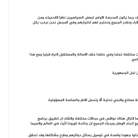
 ربما يكون المدرسة الاولى لبعض السياسيين نظرا لاقدميته ومن
اراء ونقدر الجميع ونحترم لهم اختيارهم وفي المجمل نحن نرحب بكل
 مختلفة تماما وفي حلفنا حلف الاصالة والمستقبل لانراه قبليا ومع هذا
اعي
ن اجل الجمهورية
ا مصانع ولابني تحتية ألا يتحمل الاطر والساسة المسؤولية
انما لاتزال هناك نواقص في مجالات مختلفة ولاشك ان تطبيق برنامج
ع انحاء الوطن ويدرك الجميع ان جائحة كورونا اثرت في العالم ولاسيما
بذلوا جهودا واضحة في توصيل رسائل دوائرهم وطرح مشاكلها وقد تحقق