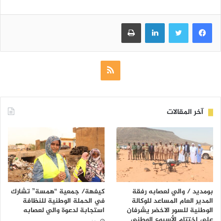
فيسبوك
تويتر
لينكدإن
طباعة
ملخص
الموقع
RSS
آخر المقالات
بومديد / والي لعصابه رفقة
كيفهة/ جمعية “همسة” تشارك
المدير العام المساعد للوكالة
في الحملة الوطنية للنظافة
الوطنية للسور الاخضر يشرفان
استجابة لدعوة والي لعصابه
على إختتام الأسبوع الوطني