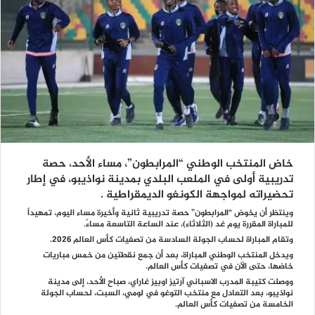
خاض المنتخب الوطني “المرابطون”، مساء الأحد، حصة
تدريبية أولى في الملعب البلدي بمدينة نواذيبو، في إطار
تحضيراته لمواجهة الكونغو الديمقراطي
ة .
وينتظر أن يخوض “المرابطون” حصة تدريبية ثانية وأخيرة مساء اليوم، تمهيداً
للمباراة المقررة يوم غد (الثلاثاء)، عند الساعة التاسعة مساءً.
وتقام المباراة لحساب الجولة السادسة من تصفيات كأس العالم 2026.
ويدخل المنتخب الوطني المباراة، بعد أن جمع نقطتين من خمس مباريات
خاضها، حتى الآن في تصفيات كأس العالم.
ووصلت كتيبة المدرب الاسباني آرتيز اوبيز غاراي، صباح الأحد، إلى مدينة
نواذيبو، بعد التعادل مع منتخب التوغو في لومي، السبت، لحساب الجولة
الخامسة من تصفيات كأس العالم.