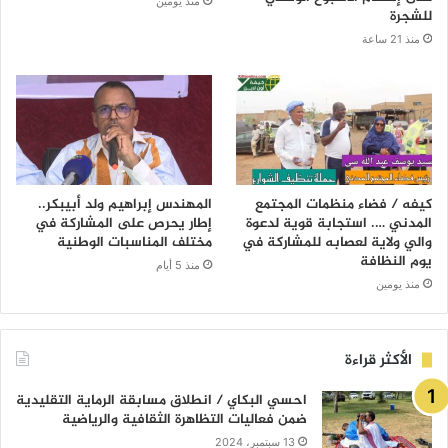
منذ يومين
للشجرة
منذ 21 ساعة
كيفه / فضاء منظمات المجتمع
المهندس إبراهيم ولد أبيبكر..
المدني …. استجابة قوية لدعوة
إطار يحرص على المشاركة في
والي ولاية لعصابه للمشاركة في
مختلف المناسبات الوطنية
يوم النظافة
منذ 5 أيام
منذ يومين
الأكثر قراءة
احسي البكاي / انطلاق مسابقة الرماية التقليدية
ضمن فعاليات التظاهرة الثقافية والرياضية
13 سبتمبر، 2024