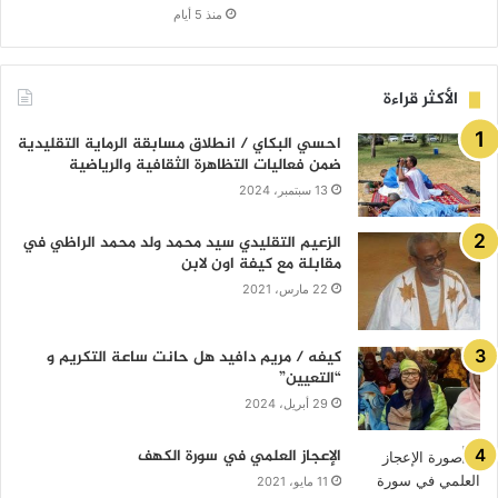
منذ 5 أيام
الأكثر قراءة
احسي البكاي / انطلاق مسابقة الرماية التقليدية
ضمن فعاليات التظاهرة الثقافية والرياضية
13 سبتمبر، 2024
الزعيم التقليدي سيد محمد ولد محمد الراظي في
مقابلة مع كيفة اون لابن
22 مارس، 2021
كيفه / مريم دافيد هل حانت ساعة التكريم و
“التعيين”
29 أبريل، 2024
الإعجاز العلمي في سورة الكهف
11 مايو، 2021