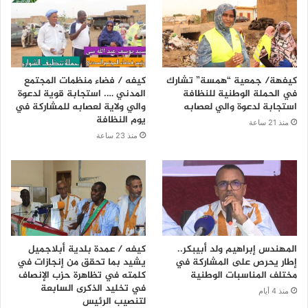
كيفهة/ جمعية “همسة” تشارك
كيفه / فضاء منظمات المجتمع
في الحملة الوطنية للنظافة
المدني …. استجابة قوية لدعوة
استجابة لدعوة والي لعصابه
والي ولاية لعصابه للمشاركة في
يوم النظافة
منذ 21 ساعة
منذ 23 ساعة
المهندس إبراهيم ولد أبيبكر..
كيفه / عمدة بلدية أبلاجميل
إطار يحرص على المشاركة في
يشيد بما تحقق من إنجازات في
مختلف المناسبات الوطنية
كلمته في تظاهرة حزب الإنصاف
في تخليد الذكرى السابعة
منذ 4 أيام
لتنصيب الرئيس