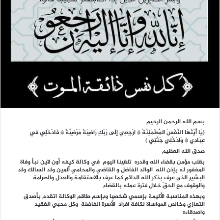
بسم الله الرحمن الرحيم
(يَا أَيَّتُهَا النَّفْسُ الْمُطْمَئِنَّةُ * ارْجِعِي إِلَى رَبّكِ رَاضِيَةً مَرْضِيَّةً * فَادْخُلِي فِي
عِبَادِي * وَادْخُلِي جَنَّتِي )
صدق الله العظيم
بقلب مؤمن بقضاء الله وقدره تلقينا اليوم في وكالة كيفه أون لاين نبأ وفاة
المغفور له بإذن الله الوالد الفاضل و القاضي والمحامي ألمين ولد السالك ولد
البشير الذي عرف بذكر الله الدائم كما عرف بالاستقامة والعدل والصرامة
والوقوف مع الحقّ خلال فترة عمله بالقضاء
وبهذه المناسبة الأليمة بإسمي شخصيا وبإسم طاقم الوكالة اتقدم بأصدق
التعازي وخالص المواساة لكافة افراد الأسرة الفاضلة وكل محبي الفقيد
واصدقاءه