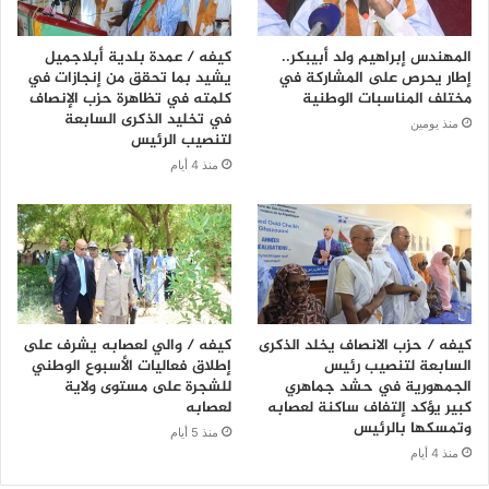
المهندس إبراهيم ولد أبيبكر..
كيفه / عمدة بلدية أبلاجميل
إطار يحرص على المشاركة في
يشيد بما تحقق من إنجازات في
مختلف المناسبات الوطنية
كلمته في تظاهرة حزب الإنصاف
في تخليد الذكرى السابعة
منذ يومين
لتنصيب الرئيس
منذ 4 أيام
كيفه / حزب الانصاف يخلد الذكرى
كيفه / والي لعصابه يشرف على
السابعة لتنصيب رئيس
إطلاق فعاليات الأسبوع الوطني
الجمهورية في حشد جماهري
للشجرة على مستوى ولاية
كبير يؤكد إلتفاف ساكنة لعصابه
لعصابه
وتمسكها بالرئيس
منذ 5 أيام
منذ 4 أيام