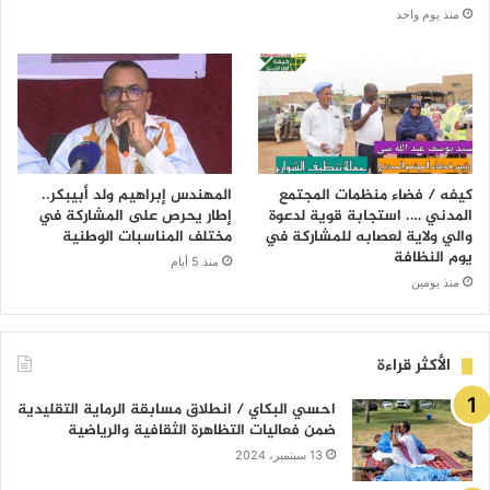
منذ يوم واحد
كيفه / فضاء منظمات المجتمع
المهندس إبراهيم ولد أبيبكر..
المدني …. استجابة قوية لدعوة
إطار يحرص على المشاركة في
والي ولاية لعصابه للمشاركة في
مختلف المناسبات الوطنية
يوم النظافة
منذ 5 أيام
منذ يومين
الأكثر قراءة
احسي البكاي / انطلاق مسابقة الرماية التقليدية
ضمن فعاليات التظاهرة الثقافية والرياضية
13 سبتمبر، 2024