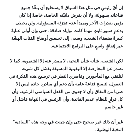
إن أيّ رئيسٍ في مثل هذا السياق لا يستطيع أن ينفّذ جميع
قناعاته بسهولة، ولا أن يفرض ذاتيّته الخاصة، خاصةً إذا كان
يؤمن بقدرات الآخر وبمبدأ عدم تجزئة المسؤولية. ولن يحظى
بدعمٍ صبور ثابتٍ مهما كانت نواياه صادقة، حتى وإن أولى عنايةً
كبيرةً بضعفاء الشعب، وسعى إلى تحسين أوضاع الفئات الهشّة
عبر إنفاقٍ واسعٍ على البرامج الاجتماعية.
لكن الشعب، شأنه شأن النخبة، لا يصدر عنه إلا الشعبوية، كما لا
تصدر عن المعارضة إلا اليقينية المسبقة بفشل كل شيء،
لتلتقي مع المأجورين وقاصري النظر في ترسيخ هذه الفكرة في
العقول، لتصبح قناعةً عامة بأن دعم أي مبادرة جادة ليس إلا
ضربا من النفاق وأن لا جدوى من الفعل السياسي الرشيد، وأن
كل قرارٍ للنظام عديم الفائدة، وأن الرئيس في النهاية فاشل أو
غير حاسم.
غير أن ذلك غير صحيح حتى وإن جبنت في وجه هذه “السادية”
النخبة الوطنية .