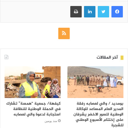
فيسبوك
تويتر
لينكدإن
طباعة
ملخص
الموقع
RSS
آخر المقالات
بومديد / والي لعصابه رفقة
كيفهة/ جمعية “همسة” تشارك
المدير العام المساعد للوكالة
في الحملة الوطنية للنظافة
الوطنية للسور الاخضر يشرفان
استجابة لدعوة والي لعصابه
على إختتام الأسبوع الوطني
منذ يومين
للشجرة