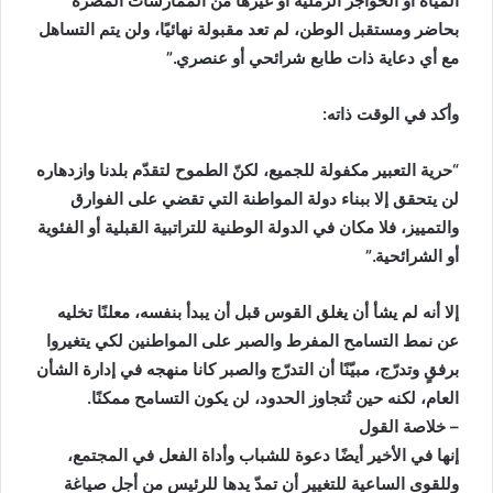
المياه أو الحواجز الرملية أو غيرها من الممارسات المضرة
بحاضر ومستقبل الوطن، لم تعد مقبولة نهائيًا، ولن يتم التساهل
مع أي دعاية ذات طابع شرائحي أو عنصري.”
وأكد في الوقت ذاته:
“حرية التعبير مكفولة للجميع، لكنّ الطموح لتقدّم بلدنا وازدهاره
لن يتحقق إلا ببناء دولة المواطنة التي تقضي على الفوارق
والتمييز، فلا مكان في الدولة الوطنية للتراتبية القبلية أو الفئوية
أو الشرائحية.”
إلا أنه لم يشأ أن يغلق القوس قبل أن يبدأ بنفسه، معلنًا تخليه
عن نمط التسامح المفرط والصبر على المواطنين لكي يتغيروا
برفقٍ وتدرّج، مبيّنًا أن التدرّج والصبر كانا منهجه في إدارة الشأن
العام، لكنه حين تُتجاوز الحدود، لن يكون التسامح ممكنًا.
– خلاصة القول
إنها في الأخير أيضًا دعوة للشباب وأداة الفعل في المجتمع،
وللقوى الساعية للتغيير أن تمدّ يدها للرئيس من أجل صياغة