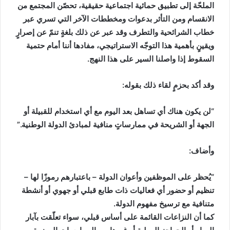
الملحّة إلى تطبيق حمائية اجتماعية حقيقية، تحصّن المجتمع من
الانقسام ومن التأثر بدعوات ومخططات الآخر التي تسري عبر
خطاب الشرائحية والتطرف وقد عبر عن ذلك بلغةٍ تنمّ عن إصرارٍ
ويقينٍ بأهمية هذا التوجّه الاستراتيجي، مفادها أننا أمام حتمية
السقوط إذا واصلنا السير على هذا النهج.
وقد أكد بحزمٍ لقاء ذلك بقوله:
“لن يكون هناك أي تساهل بعد اليوم مع أي استخدام للقبيلة أو
الجهة أو الشريحة في ممارساتٍ منافية لمبادئ الدولة الوطنية.”
وأضاف:
“يُحظر على الموظفين وأعوان الدولة – باعتبارهم رموزًا لها –
تنظيم أو حضور أي فعاليات ذات طابع قبلي أو جهوي أو أنشطة
متنافية مع ترسيخ مفهوم الدولة.
كما أن النزاعات القائمة على أساس قبلي، سواء تعلّقت بآبار