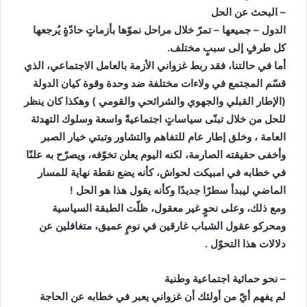
– البحث عن الحل
الدول – جميعها – تمرّ خلال مراحل نموّها بأزماتٍ حادّةٍ يُرجعها
كل طرفٍ إلى سببٍ مختلف.
أما في حالتنا، فقد ربط غزواني الأزمة بالعامل الاجتماعي، الذي
قسّم المجتمع في ولاءات مختلفة ضد وحدة وقوة كيان الدولة
(الإطار القبلي والجهوي والشرائحي والقومي ) وهكذا كان ينظر
للحل من خلال تبنّى سياساتٍ اجتماعيةً واسعة وسلوك التهدئة
العامة ، وخلق إطار عام للتفاهم والتشاور وتبتي خيار الصبر
وأخفى حقيقته الصارمة، لكنه اليوم يعلن تخوّفه، ويصرّح به علنًا
في خطابه في امبيكت لحواش، كأنه يضع نقطة نهاية للمسار
الماضي ليبدأ سطرًا جديدًا وكأنه يقول هذا هو الحل !
ومع ذلك، وعلى نحوٍ غير معقول، ظلّت الطبقة السياسية
ومحركو عقول الشباب غارقين في نومٍ عميق، متغافلين عن
دلالات هذا التحوّل .
– نحو حمائية اجتماعية وطنية
لم يفهم أيّ من أولئك أن غزواني يعبر في خطابه عن الحاجة