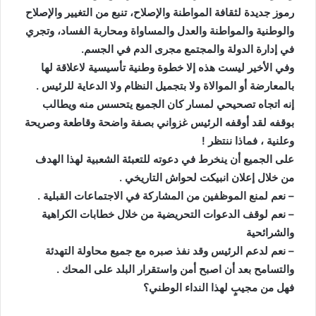
رموز جديدة لثقافة المواطنة والإصلاح، تنبع من التغيير والإصلاح
والوطنية والمواطنة والعدل والمساواة ومحاربة الفساد، وتجري
في إدارة الدولة والمجتمع مجرى الدم في الجسم.
وفي الأخير ليست هذه إلا خطوة وطنية تأسيسية لاعلاقة لها
بالمعارضة أو الموالاة ولا بتجميل النظام ولا الدعاية للرئيس .
إنه اتجاه تصحيحي لمسار كان الجميع يتحسس منه ويطالب
بوقفه لقد أوقفه الرئيس غزواني بصفة واضحة وقاطعة وصريحة
وعلنية ، فماذا ننتظر !
على الجميع أن ينخرط في دعوته للتعبئة الشعبية لهذا الهدف
من خلال إعلان انبيكت لحواش التاريخي .
– نعم لمنع الموظفين من المشاركة في الاجتماعات القبلية .
– نعم لوقف الدعوات التحريضية من خلال خطابات الكراهية
والشرائحية
– نعم لدعم الرئيس وقد نفذ صبره مع جميع محاولة التهدئة
والتسامح بعد أن اصبح أمن واستقرار البلد على المحك .
فهل من مجيبٍ لهذا النداء الوطني؟