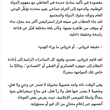
مقصودة في تأكيد مبادئ جديدة في التعاطي مع مفهوم الدولة
الوطنية، والدعوة إلى التزام جماعي بقيم محددة تؤطّر الوعي
العام وتوجّه سلوك الدولة والمجتمع.
لقد جاء الخطاب في صيغة قرار استراتيجي أكثر منه مجرّد نداء
أو موقف من ظاهرة بعينها، وكان بلغة مختلفة تُعبّر عن قناعة
راسخة وحقيقة داخلية.
– حقيقة غزواني… أو غزواني ما وراء الهدوء
لقد قاوم غزواني، بصمتٍ وقوةٍ، كل المبادرات الرامية إلى إعادة
النظام إلى جوهره العسكري أو القبلي أو “الفسادي”، وغالبًا ما
خاض تلك المواجهة منفردًا.
وفي الوقت ذاته واجه شعبويةً مخبولة لا تصدر عن وعيٍ ولا فعلٍ،
وشعبيةً لا يصدر عنها فعل ولا ردّ فعل، في مناخٍ ديمقراطي يتيح
مجالًا واسعًا للفوضى الإعلامية، حيث يفرض بعض الغوغاء
أنفسهم عبر إعلامٍ متحرّرٍ من كل قيدٍ أو مسؤولية.