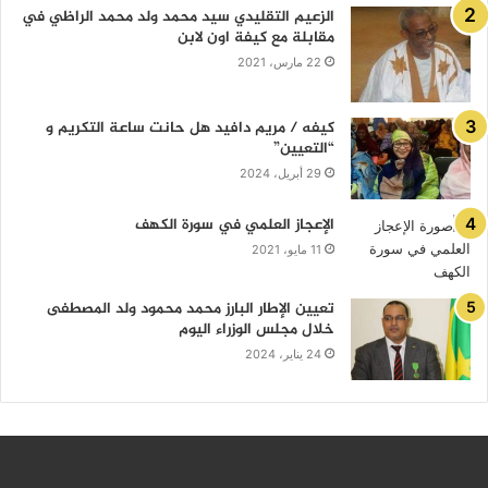
الزعيم التقليدي سيد محمد ولد محمد الراظي في
مقابلة مع كيفة اون لابن
22 مارس، 2021
كيفه / مريم دافيد هل حانت ساعة التكريم و
“التعيين”
29 أبريل، 2024
الإعجاز العلمي في سورة الكهف
11 مايو، 2021
تعيين الإطار البارز محمد محمود ولد المصطفى
خلال مجلس الوزراء اليوم
24 يناير، 2024