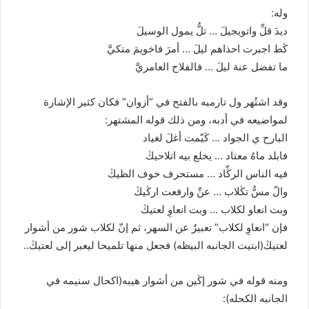
وله:
ديدَ قلِّ واتويجيلَ … تلُّ يمول الوسيلَ
ڭط اجبرت احذاهم ليلَ … أمرَ فاخويمَ متكيَّ
ما تفضل عنهَ ليلَ … فالفلاح العامريَّ
وقد اشتُهر ول تارمبه بالفتح في “أزوان” فكان كثير الإشارة
لمواضيعه في أدبه، ومن ذلك قوله المشتهر:
البارح ي الجواد … ڭيّمت أغلَ لغياد
فابلد ماهُ معتاد … يخلع بيه اتلاحيڭ
فيه الناس الرڭّاد … مستحرف خوف الظيڭ
والّ مسُّ تڭلاب … عنِّ وارفعت ارڭيڭ
وبت انعاو لكلاب … وبت انعاوِ لعتيڭ
فإن “انعاوِ لكلاب” تعبيرٌ عن السهر، ثم إنّ لكلاب شور من أشوار
لعتيڭ(ابتيت الجانبه البيظه) فجعل منها تلميحا ليعبر إلى لعتيڭ..
ومنه قوله في شور إڭين من أشوار هيبه(اكحال سنيمه في
الجانبه الكحله):