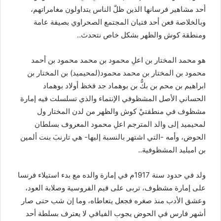
أحد مشاهير فرسانها الذين ظلّ الناس يتداولون مغامراتهم،
وبالخلاصة فعن أحد فتيان المجتمع الصحراوي بصيفة عامة
ومنطقة كوش والظهر بشكل خاص نتحدث..
هو محمد المختار بن اعلِ محمود بن محمد محمود بن أحمد
محمود بن المختار بن محمد محمود(لمحيميد) بن المختار بن
ابراهيم بن محم بن بكُّ بن بوهماد جد فخظ أولاد بوهماد
الحساني الأصل المشظوفي الإنتماء والذي تسلسلت فيه إمارة
مشظوف في منطقتيْ كوش والظهر من لدن المختار ول
لمحيميد إلى والد المترجم اعلِ محمود المعروف بسلطان
الحوض، وأمه -التي اشتهر بالنسبة إليها- هي تارنبَ بنت ألمين
بن اميليد المشظوفية..
ولد في حدود سنة 1917م في إمارة والده مع بدء استيلاء فرنسا
على إمارة مشظوف، تربى على قيم الفروسية وصلابة العود،
وعشق الأدب منذ صغره فجعل يتعاطاه، وما إن شب حتى صار
أشهر فارس في الحوض يجوب الفيافي لا يعترف بسلطة أحد