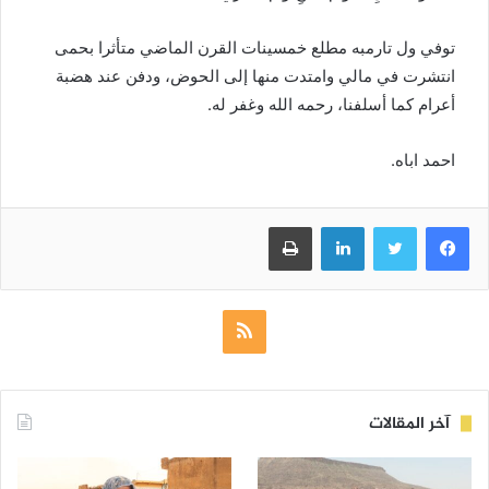
توفي ول تارمبه مطلع خمسينات القرن الماضي متأثرا بحمى
انتشرت في مالي وامتدت منها إلى الحوض، ودفن عند هضبة
أعرام كما أسلفنا، رحمه الله وغفر له.
احمد اباه.
فيسبوك
تويتر
لينكدإن
طباعة
ملخص
الموقع
RSS
آخر المقالات