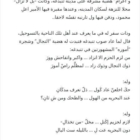
و”أعرام” هضبة مشرفة على مدينة تنبدغه، وكانت -بل لا تزال-
محلا للنزهة لسكان المدينه، وعندها مقبرة فيها الأمير اعلِ
محمود، ودفن فيها ول تارنبه نفسُه لاحقا..
وذات سفر له في ما يعرف عند أهل تلك الناحية بالتسوحيل،
قال لما عاد صوب تنبدغه فتبدت له هضبة “التجال” وشجرة
“أموره” المشهورتين في تنبدغه:
من لزم الحزم الا انزاد … واكبر واتفاحش وورَ
ذوك التجال وذوك زاد … لمظلَّم راصْ أمورَ
وله:
حڭ اخلعنّ عاد ڭول … ذلّ نعرف مدڭانِ
عند البحريه من الهول … والظحك ومن شِ ثانِ؟
وله:
لازم لحزيم إڭتلِ … مخلّ -من تخذالِ-
دون البحريه عت لِ … بالليله ست اليالِ