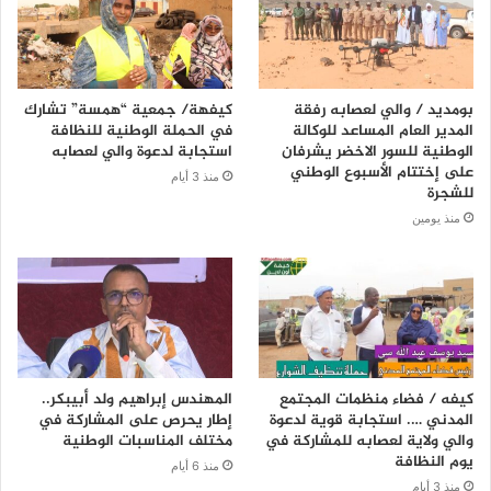
بومديد / والي لعصابه رفقة
كيفهة/ جمعية “همسة” تشارك
المدير العام المساعد للوكالة
في الحملة الوطنية للنظافة
الوطنية للسور الاخضر يشرفان
استجابة لدعوة والي لعصابه
على إختتام الأسبوع الوطني
منذ 3 أيام
للشجرة
منذ يومين
كيفه / فضاء منظمات المجتمع
المهندس إبراهيم ولد أبيبكر..
المدني …. استجابة قوية لدعوة
إطار يحرص على المشاركة في
والي ولاية لعصابه للمشاركة في
مختلف المناسبات الوطنية
يوم النظافة
منذ 6 أيام
منذ 3 أيام