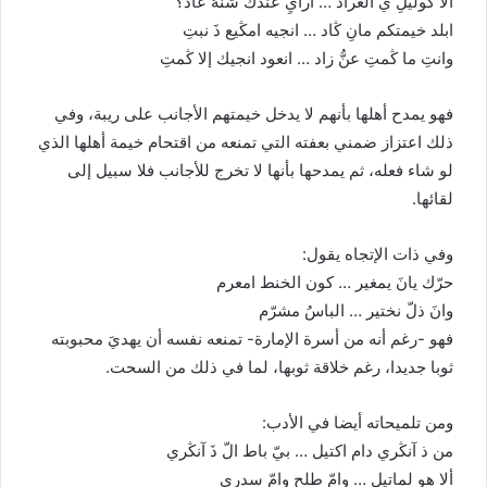
ألا ڭوليلِ ي العراد … أرايِ عندك شنهُ عاد؟
ابلد خيمتكم مانِ ڭاد … انجيه امڭيع ذَ نبتِ
وانتِ ما ڭمتِ عنُّ زاد … انعود انجيك إلا ڭمتِ
فهو يمدح أهلها بأنهم لا يدخل خيمتهم الأجانب على ريبة، وفي
ذلك اعتزاز ضمني بعفته التي تمنعه من اقتحام خيمة أهلها الذي
لو شاء فعله، ثم يمدحها بأنها لا تخرج للأجانب فلا سبيل إلى
لقائها.
وفي ذات الإتجاه يقول:
حرّك يانَ يمغير … كون الخنط امعرم
وانَ ذلّ نختير … الباسُ مشرّم
فهو -رغم أنه من أسرة الإمارة- تمنعه نفسه أن يهديَ محبوبته
ثوبا جديدا، رغم خلاقة ثوبها، لما في ذلك من السحت.
ومن تلميحاته أيضا في الأدب:
من ذ آنڭري دام اكتيل … بيّ باط الّ ذَ آنڭري
ألا هو لماتيلِ … وامّ طلحِ وامّ سدري