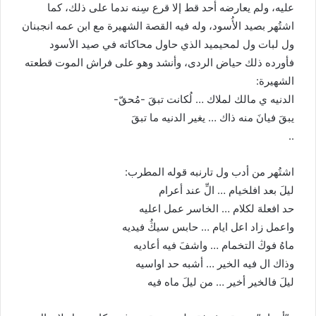
عليه، ولم يعارضه أحد قط إلا قرع سِنه ندما على ذلك، كما
اشتُهر بصيد الأُسود، وله فيه القصة الشهيرة مع ابن عمه انجبنان
ول لبات ول لمحيميد الذي حاول محاكاته في صيد الأسود
فأورده ذلك حياض الردى، وأنشد وهو على فراش الموت قطعته
الشهيرة:
الدنيه ي مالك لملاك … لُكانت تبقَ -مُحقّ-
يبقَ فيانَ منه ذاك … يغير الدنيه ما تبقَ
..
اشتُهر من أدب ول تارنبه قوله المطرب:
ليلَ بعد افلخيام … الِّ عند أعرام
حد افعلهَ لكلام … الخاسر عمل اعليه
واعمل زاد اعل ايام … حابس سيڭُ فيديه
ماهُ فوڭ التخمام … واشفَ فيه أعاديه
وذاك ال فيه الخير … أشبه حد اواسيه
ليلَ فالخير أخير … من ليلَ ماه فيه