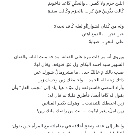
اتلبن حزم ولا ڭصر … والحڭنِ ڭاعد فاخويمَ
ڭالت دبُّوسُ فيّ كر … بالحزم وڭالت سنيمَ
وله من ڭفان لشوار(أو لعله ڭاف نحيه):
عينِ تجرِ … بالدمع اهتن
على النحرِ … صبابةً
ويروى أنه مر ذات مرة على الفنانة امداجه منت النانه والفنان
الشهير سيد احمد البكاي ول عوّ، فتوقف وقال لها:
صيبِ بالك مَ خالڭ حد … ما مشرومالُ شورك عين
ذاتك زينه لله الحمد … واخبيطك زين وحسك زين
وأراد المضي فاستوقفه ول عوّ داعيا إياه إلى “تجنب العار” وأن
يقول له ڭافا أيضا، فأطرق قليلا ثم قال له:
زين اخبيطك للتيدنيت … وهولك يكبير الفنانين
زين املّ، يغير ابڭيت … انت من راصك مانك زين!
وانظر إلى عفته ونضج أخلاقه في معاملته مع المرأة حين يقول: