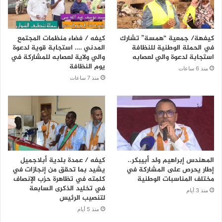
كيفهة/ جمعية “همسة” تشارك
كيفه / فضاء منظمات المجتمع
في الحملة الوطنية للنظافة
المدني …. استجابة قوية لدعوة
استجابة لدعوة والي لعصابه
والي ولاية لعصابه للمشاركة في
يوم النظافة
منذ 6 ساعات
منذ 7 ساعات
المهندس إبراهيم ولد أبيبكر..
كيفه / عمدة بلدية أبلاجميل
إطار يحرص على المشاركة في
يشيد بما تحقق من إنجازات في
مختلف المناسبات الوطنية
كلمته في تظاهرة حزب الإنصاف
في تخليد الذكرى السابعة
منذ 3 أيام
لتنصيب الرئيس
منذ 5 أيام