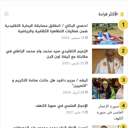
الأكثر قراءة
احسي البكاي / انطلاق مسابقة الرماية التقليدية
ضمن فعاليات التظاهرة الثقافية والرياضية
13 سبتمبر، 2024
الزعيم التقليدي سيد محمد ولد محمد الراظي في
مقابلة مع كيفة اون لابن
22 مارس، 2021
كيفه / مريم دافيد هل حانت ساعة التكريم و
“التعيين”
29 أبريل، 2024
الإعجاز العلمي في سورة الكهف
11 مايو، 2021
تعيين الإطار البارز محمد محمود ولد المصطفى