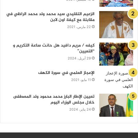
الزعيم التقليدي سيد محمد ولد محمد الراظي في
مقابلة مع كيفة اون لابن
22 مارس، 2021
كيفه / مريم دافيد هل حانت ساعة التكريم و
“التعيين”
29 أبريل، 2024
الإعجاز العلمي في سورة الكهف
11 مايو، 2021
تعيين الإطار البارز محمد محمود ولد المصطفى
خلال مجلس الوزراء اليوم
24 يناير، 2024