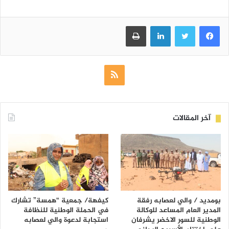
فيسبوك
تويتر
لينكدإن
طباعة
ملخص
الموقع
RSS
آخر المقالات
بومديد / والي لعصابه رفقة
كيفهة/ جمعية “همسة” تشارك
المدير العام المساعد للوكالة
في الحملة الوطنية للنظافة
الوطنية للسور الاخضر يشرفان
استجابة لدعوة والي لعصابه