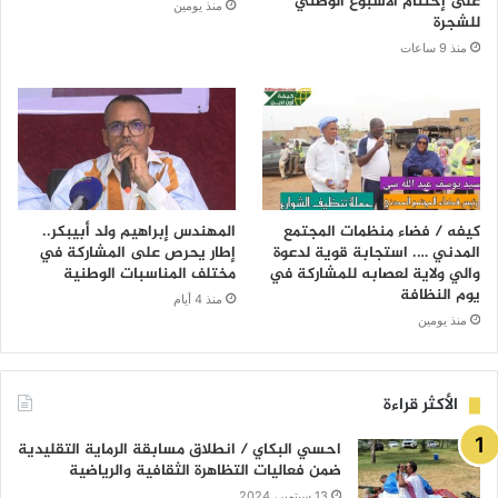
على إختتام الأسبوع الوطني
منذ يومين
للشجرة
منذ 9 ساعات
كيفه / فضاء منظمات المجتمع
المهندس إبراهيم ولد أبيبكر..
المدني …. استجابة قوية لدعوة
إطار يحرص على المشاركة في
والي ولاية لعصابه للمشاركة في
مختلف المناسبات الوطنية
يوم النظافة
منذ 4 أيام
منذ يومين
الأكثر قراءة
احسي البكاي / انطلاق مسابقة الرماية التقليدية
ضمن فعاليات التظاهرة الثقافية والرياضية
13 سبتمبر، 2024