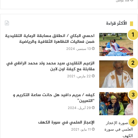
منذ يومين
الأكثر قراءة
احسي البكاي / انطلاق مسابقة الرماية التقليدية
ضمن فعاليات التظاهرة الثقافية والرياضية
13 سبتمبر، 2024
الزعيم التقليدي سيد محمد ولد محمد الراظي في
مقابلة مع كيفة اون لابن
22 مارس، 2021
كيفه / مريم دافيد هل حانت ساعة التكريم و
“التعيين”
29 أبريل، 2024
الإعجاز العلمي في سورة الكهف
11 مايو، 2021