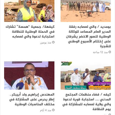
بومديد / والي لعصابه رفقة
كيفهة/ جمعية “همسة” تشارك
المدير العام المساعد للوكالة
في الحملة الوطنية للنظافة
الوطنية للسور الاخضر يشرفان
استجابة لدعوة والي لعصابه
على إختتام الأسبوع الوطني
منذ يومين
للشجرة
منذ 12 ساعة
كيفه / فضاء منظمات المجتمع
المهندس إبراهيم ولد أبيبكر..
المدني …. استجابة قوية لدعوة
إطار يحرص على المشاركة في
والي ولاية لعصابه للمشاركة في
مختلف المناسبات الوطنية
يوم النظافة
منذ 4 أيام