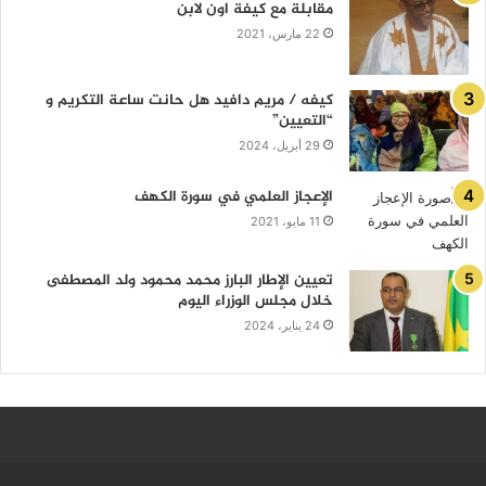
مقابلة مع كيفة اون لابن
22 مارس، 2021
كيفه / مريم دافيد هل حانت ساعة التكريم و
“التعيين”
29 أبريل، 2024
الإعجاز العلمي في سورة الكهف
11 مايو، 2021
تعيين الإطار البارز محمد محمود ولد المصطفى
خلال مجلس الوزراء اليوم
24 يناير، 2024