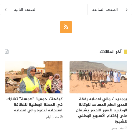
الصفحة السابقة
الصفحة التالية
ملخص
الموقع
RSS
آخر المقالات
بومديد / والي لعصابه رفقة
كيفهة/ جمعية “همسة” تشارك
المدير العام المساعد للوكالة
في الحملة الوطنية للنظافة
الوطنية للسور الاخضر يشرفان
استجابة لدعوة والي لعصابه
على إختتام الأسبوع الوطني
منذ 3 أيام
للشجرة
منذ يومين