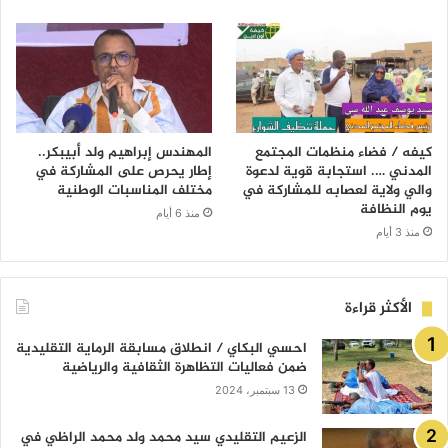
كيفه / فضاء منظمات المجتمع
المهندس إبراهيم ولد أبيبكر..
المدني …. استجابة قوية لدعوة
إطار يحرص على المشاركة في
والي ولاية لعصابه للمشاركة في
مختلف المناسبات الوطنية
يوم النظافة
منذ 6 أيام
منذ 3 أيام
الأكثر قراءة
احسي البكاي / انطلاق مسابقة الرماية التقليدية
ضمن فعاليات التظاهرة الثقافية والرياضية
13 سبتمبر، 2024
الزعيم التقليدي سيد محمد ولد محمد الراظي في