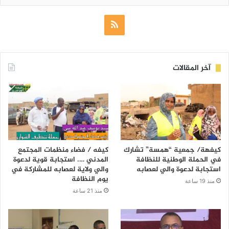
ملخص
الموقع
RSS
آخر المقالات
كيفهة/ جمعية “همسة” تشارك
كيفه / فضاء منظمات المجتمع
في الحملة الوطنية للنظافة
المدني …. استجابة قوية لدعوة
استجابة لدعوة والي لعصابه
والي ولاية لعصابه للمشاركة في
يوم النظافة
منذ 19 ساعة
منذ 21 ساعة