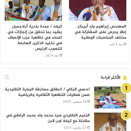
المهندس إبراهيم ولد أبيبكر..
كيفه / عمدة بلدية أبلاجميل
إطار يحرص على المشاركة في
يشيد بما تحقق من إنجازات في
مختلف المناسبات الوطنية
كلمته في تظاهرة حزب الإنصاف
في تخليد الذكرى السابعة
منذ 4 أيام
لتنصيب الرئيس
منذ 5 أيام
الأكثر قراءة
احسي البكاي / انطلاق مسابقة الرماية التقليدية
ضمن فعاليات التظاهرة الثقافية والرياضية
13 سبتمبر، 2024
الزعيم التقليدي سيد محمد ولد محمد الراظي في
مقابلة مع كيفة اون لابن
22 مارس، 2021