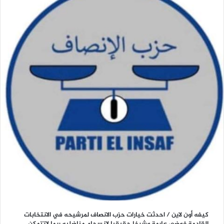
كيفه أون لاين / احدثت خيارات حزب الانصاف لمرشيحه في الانتخابات