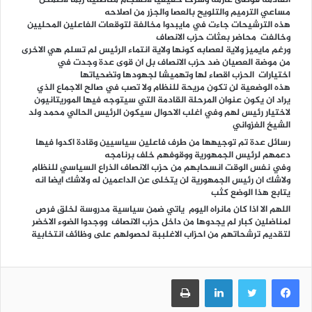
القادمة فوضى عارمة وشرخا حقيقيا لانسجام مناضليه ربما لاتتمكن
مساعي الترميم والتلويح بالعصا والجزر من اصلاحه
هذه الترشيحات جاءت في مايبدوا مخالفة لتوقعات الفاعلين المحليين
وخالفت محاضر بعثات حزب الانصاف
ورغم مايميز ولاية لعصابه كونها ولاية انتماء الرئيس لم تسلم هي الاخرى
من موضة العصيان ضد حزب الانصاف بل ان قوى عدة وجدت في
اختيارات الحزب اقصاء لها وتهميشا لجهودها وتضحياتها
هذه الوضعية لن تكون مريحة للنظام ولا تصب في صالح الاجماع الذي
يراد ان يكون عنوان المرحلة القادمة التي سيتوجه فيها الموريتانيون
لاختيار رئيس لهم وفي اغلب الاحوال سيكون الرئيس الحالي محمد ولد
الشيخ الغزواني
رسائل عدة تم توجيهها من طرف فاعلين سياسيين وقادة اكدوا فيها
دعمهم لرئيس الجمهورية ووقوفهم خلف برنامجه
وفي نفس الوقت انسحابهم من حزب الانصاف الذراع السياسي للنظام
ولاشك ان رئيس الجمهورية لن يتخلى عن الداعمين له ولاشك ايضا انه
يتابع هذا الوضع كثب
اللهم الا اذا كان مانراه اليوم ياتي ضمن سياسية مدروسة لخلق فرص
لمناضلين كبار لم يجدوها من داخل حزب الانصاف ووجدوا الضوء الاخضر
لتقديم ترشحاتهم من احزاب الاغلببة لحصولهم على وظائف انتخابية
فيسبوك
تويتر
لينكدإن
طباعة