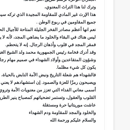
وترك لنا هذا التراث المعنوي،
هذا الإرث غير المادي للمقاومة المجيدة الذي تركه سيد
جميع المقاومين في ربوع الوطن .
نعم انها أعظم مصادر الفخر الجليلة المتاحة للأجيال الحا
ليس هناك في البقاء والخلود ما يضاهي المجد، لأنه لا ي
فمقر المجد في قلوب وأذهان الرجال. إنه لا يتحطم.
وقد أدرك فخامة رئيس الجمهورية محمد ولد الشيخ الغز
وشؤون المتقاعدين وأولاد الشهداء في صميم مهام رجا
يكون كل شيء مظلما.
فالشهداء هم شعلة التاريخ ونبض الأمة النابض بالحياة،
ويصبحون رمزًا للعزة والصمود. إن استشهادهم لا يعني نها
أسمى معاني الفداء التي تعزز من معنويات الأمة وتروي 
القلوب والعقول، وتستمر تضحياتهم كمصباح ينير الطري
عاشت موريتانيا حرة ومستقلة
والخلود والمجد للمقاومة ودم الشهداء
والسلام عليكم ورحمة الله