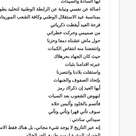
ايها السادة والسيدات
اصالة عن نفسي ونيابة عن الرابطة الوطنية لتخليد بطو
بمناسبة عيد الاستقلال الوطني وكافة الشعب الموريتان
فرحة العيد أيقظت ذكرياتي
من صميمي وحركت خطراتي
حول ماض عشناه دمعا وحزنا
وانتفضنا منه انتفاض الكمات
حيث كان الجهاد بحرهلاك
عبرته اقدامنا بثبات
واستقلت بلادنا وانتصرنا
بإتحاد الصفوف والجبهات
أيها العيد إن ذكراك رمز
لنهوض الشعوب بعد السبات
فأتسم بالخلود وألبس حلاه
سوف تأتي قهرا وتأتي وتأتي
سيداتي سادتي :
إنه عبر التاريخ لا يوجد شيء مجاني، بل هناك فقط ال
الجدران الوعرة لرسم طريق العز الخالد.