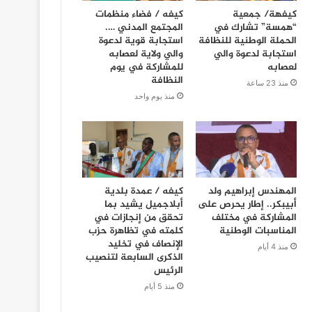
كيفهة/ جمعية
كيفه / فضاء منظمات
“همسة” تشارك في
المجتمع المدني ….
الحملة الوطنية للنظافة
استجابة قوية لدعوة
استجابة لدعوة والي
والي ولاية لعصابه
لعصابه
للمشاركة في يوم
النظافة
منذ 23 ساعة
منذ يوم واحد
المهندس إبراهيم ولد
كيفه / عمدة بلدية
أبيبكر.. إطار يحرص على
أبلاجميل يشيد بما
المشاركة في مختلف
تحقق من إنجازات في
المناسبات الوطنية
كلمته في تظاهرة حزب
الإنصاف في تخليد
منذ 4 أيام
الذكرى السابعة لتنصيب
الرئيس
منذ 5 أيام