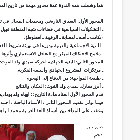
هذا وشملت هذه الندوة عدة محاور مهمة من تاريخ المق
المحور الأول: السياق التاريخي ومحددات المجال في 
ـ التشكيلات السياسية في فضاءات شبه المنطقة قبيل ب
(تكانت ـ أفله ـ لعصابة ـ الرقيبة ـ آفطوط).
ـ البنية الاجتماعية والدينية ودورها في تهيئة شروط الف
ـ ملامح الاحتكاك المبكر مع التغلغل الاستعماري وأثره
المحور الثاني: البنية الجهادية لحركة سيدي ولد الغوث
ـ مرتكزات المشروع الجهادي وأسسه الفكرية.
ـ طبيعة المواجهة: من الدفاع إلى الهجوم
ـ أبرز معارك سيدي ولد الغوث: المكان والنتائج
قدم المحور الأول استاذ مادة التاريخ: : ابهاه ولد بوداديه
فيما تولى تقديم المحور الثاني : الأستاذ الباحث : احمد
وعقب على المداخلتين: أستاذ اللغة العربية محمد ابراهي
صور تبين
حجم