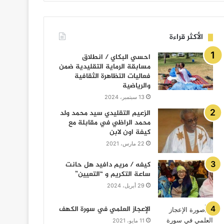
الأكثر قراءة
احسي البكاي / انطلاق
مسابقة الرماية التقليدية ضمن
فعاليات التظاهرة الثقافية
والرياضية
13 سبتمبر، 2024
الزعيم التقليدي سيد محمد ولد
محمد الراظي في مقابلة مع
كيفة اون لابن
22 مارس، 2021
كيفه / مريم دافيد هل حانت
ساعة التكريم و “التعيين”
29 أبريل، 2024
الإعجاز العلمي في سورة الكهف
11 مايو، 2021