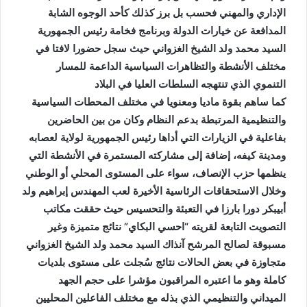
الإداري والمهني فحسب بل برز كذلك كأحد الوجوه الشابة
المدافعة عن خيارات الدولة وبرنامج فخامة رئيس الجمهورية
السيد محمد ولد الشيخ الغزواني حيث سجل حضورا لافتا في
مختلف الأنشطة والتظاهرات السياسية الداعمة للمسار
التنموي الذي تنتهجه السلطات العليا في البلاد
كما ساهم بقوة ماديا ومعنويا في مختلف المحطات السياسية
والتنظيمية المرتبطة بدعم النظام وكان من بين الحاضرين
بفاعلية في الزيارات التي أداها رئيس الجمهورية لولاية لعصابه
ومدينة كيفه، إضافة إلى مشاركته المستمرة في الأنشطة التي
ينظمها حزب الإنصاف، سواء على المستوى المحلي أو الوطني
وخلال الاستحقاقات الرئاسية الأخيرة لعب المهندس إبراهيم ولد
أبيبكر دورا بارزا في التعبئة والتحسيس حيث حققت مكاتب
التصويت التابعة لقريته “احسي البكاي” نتائج متميزة وغير
مسبوقة لصالح المرشح آنذاك السيد محمد ولد الشيخ الغزواني
متجاوزة في بعض الحالات نتائج سُجلت على مستوى بلديات
كاملة وهو ما اعتبره المراقبون مؤشرا على حجم الجهد
الميداني والتنظيمي الذي بذله مع مختلف الفاعلين المحليين