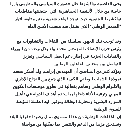
وفي العاصمة نواكشوط ظل حضوره السياسي والتنظيمي بارزا
خاصة من خلال الأنشطة الجماهيرية التي احتضنتها مقاطعات
نواكشوط الجنوبية حيث توجد قواعد شعبية معتبرة تابعة لتيار
“الضمير الوطني” الذي يشغل فيه منصب الأمين العام
وقد تُوجت تلك الجهود بسلسلة من اللقاءات والتشاورات مع
رئيس حزب الإنصاف المهندس محمد ولد بلال وعدد من الوزراء
والقيادات الحزبية في إطار دعم العمل السياسي وتعزيز
التواصل بين مختلف الفاعلين الوطنيين
ويؤكد كثير من المتابعين أن المهندس إبراهيم ولد أبيبكر يجسد
نموذجا للشباب الوطني الكفء الذي جمع بين النجاح الإداري
والالتزام الوطني وساهم بفعالية في تطوير مؤسسات التكوين
المهني وترقية الأداء داخلها بما يخدم أهداف الدولة في تأهيل
الموارد البشرية ومحاربة البطالة وتوفير اليد العاملة المؤهلة
للسوق الوطنية
إن الكفاءات الوطنية من هذا المستوى تمثل رصيدا حقيقيا للبلاد
وتستحق مزيدا من الدعم والتثمين بما يمكنها من مواصلة