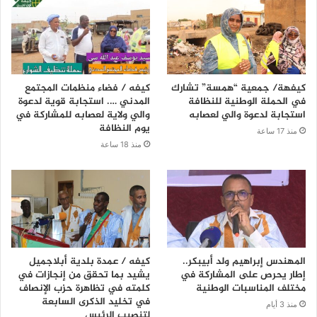
كيفهة/ جمعية “همسة” تشارك
كيفه / فضاء منظمات المجتمع
في الحملة الوطنية للنظافة
المدني …. استجابة قوية لدعوة
استجابة لدعوة والي لعصابه
والي ولاية لعصابه للمشاركة في
يوم النظافة
منذ 17 ساعة
منذ 18 ساعة
المهندس إبراهيم ولد أبيبكر..
كيفه / عمدة بلدية أبلاجميل
إطار يحرص على المشاركة في
يشيد بما تحقق من إنجازات في
مختلف المناسبات الوطنية
كلمته في تظاهرة حزب الإنصاف
في تخليد الذكرى السابعة
منذ 3 أيام
لتنصيب الرئيس