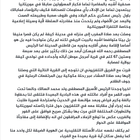
صحفية أشبه بالمغامرة تماما فكبار المسؤولين سابقا في موريتانيا
يبتعدون تماما عن الإدلاء بأي معلومات للصحافة فكيف بالرؤساء فمابالك
باول رئيس عسكري حكم البلاد وفي ظروف صعبة وطبيعته الصمت
والبعد عن الأضواء ولم يتحدث منذ مغادرته السلطة لأية وسيلة إعلامية
وخاصة التلفزة الموريتانية
وصلت بعد صلاة المغرب إلى منزله في مدينة كيفة لم يكن قصرا منيفا
بل بيتا متواضعا اشبه بالبيت الريفي لكنه لم يكن متواجدا فيه بل هو
أساسا لإقامة بعض أقاربه وذويه من قاطني المدينة اما الرئيس
المصطفى رحمه الله فيسكن أبعد من ذلك بكثير على بعد سبعة
وستين 67 كلم في قرية آمرجل موطن آبائه وأجداده في نواحي كيفة
بولاية لعصابة
قررت مع الفريق التلفزيوني ان نتوجه إلى القرية النائية التي وصلنا
إليها بعد صلاة العشاء عبر رحلة مكوكية بين المرتفعات الرملية في
جوف الظلام
اخيرا وجدنا الرئيس الأسبق المصطفى ولد محمد السالك جالسا تحت
ضوء القمر مع أفراد عائلته في هذه البادية البعيدة فتلقى لنا بحفاوة
بالغة وكرم فياض وبعد مؤانسة في الحديث واستراحة قصيرة طلبت
منه إجراء أول مقابلة معه في التلفزيون حول فترة رئاسته لموريتانيا
والتطورات المختلفة التي مرت بها بشكل صريح فوافق على الفور
والغريب عكس ما توقع الزملاء المرافقون لي انه بالإضافة إلى مفاجأة
الموافقة على الحوار
لم يكلف نفسه عناء الأسئلة التقليدية عن الهوية الضيقة لكل واحد منا
كما يفعل سكان أية قرية بعيدة مع الغرباء