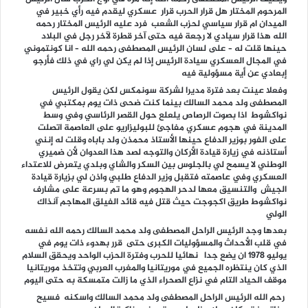
المرحوم المختار هل قرار الحرب قرار عسكري ليقدم فيه رأي خبير في
الميدان ام قرار سياسي لحزب الشعب فرد عليه الرئيس المختار رحمه
الله هذا قرار سيادي لا رجعة فيه حتى آخر قطرة لآخر رجل في البلاد
حينها قلت له – على لسان الرئيس المصطفى رحمه الله – انا كونتموني
في المجال العسكري سيادة الرئيس إذا لم يكن لي راي في ذلك فأرجو
إبعادي عن أية مسؤولية فيه
وفعلا عينت بعد فترة مديرا لشركة سونمكس لكن يقول الرئيس
المصطفى ولد محمد السالك بينما كنت ضحى ذات يوم بمكتبي في
نواكشوط اذا بصوت الرصاص يلعلع حول القصر الرئاسي وفي وسط
المدينة في هجوم عسكري مفاجئ للبوليزاريو على العاصمة اتصلت
على الفور بوزير الدفاع حينها الأستاذ محمذن ولد باباه وقلت له إنني
أستاذنه في زيارة قيادة الأركان والتوجه لصد هذا العدوان لأن ضميري
الوطني لا يسمح لي بالجلوس بين السكر والشاي وبلدي يتعرض للاعتداء
العسكري وفي عاصمته فتقبل وزير الدفاع طلبي واذن لي بزيارة قيادة
الجيش والتنسيق معها لدحر الهجوم وهو ما تم بسرعة على مشارف
نواكشوط طريق اكجوجت حيث قتل فيه قائد الفيلق المهاجم آنذاك
الولي
بعدها وجد الرئيس الراحل المصطفى ولد محمد السالك رحمه الله نفسه
في قلب الأحداث والمسؤوليات الكبرى حتى قرر بهدوء ذات يوم في
يوليو 1978 ان يضع جدا نهائيا للحرب وفترة الحزب الواحد ويحقق السلام
الذي كان ينتظره الجميع في موريتانيا والمغرب العربي وتتخذ موريتانيا
موقف الحياد التام في نزاع الصحراء الذي ما زالت متمسكة به حتى اليوم
رحم الله الرئيس الراحل
المصطفى ولد محمد السالك
واسكنه فسيح