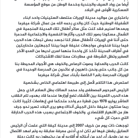
أيضا من رواد السيف والجندية وخدمة الوطن من موقع المؤسسة
العسكرية الأولى في البلاد
باعتباري من مواليد مدينة ازويرات منتصف الستينيات واحد ابناء
الشغيلة الوطنية حيث كان والدي رحمه الله من عمال شركة ميفرما
وبعدها اسنيم فقد كنت مثل سائر أطفال تلك المدينة المنجمية في
الشمال مسكونا بصور تلك الحرب وآثارها النفسية والاجتماعية المدمرة
حتى أننا في ازويرات كأطفال صغار كنا نجسد بعض تبعات هذه الحرب
فيما بيننا فنخوض مواجهات عنيفة فيما بيننا كجبهتين متحاربتين
في أطراف المدينة تأخذ كل واحدة منهما اسرى لديها من العدو الآخر
الصغير وتظل الشرطة في مطاردات معنا لفك الاشتباكات
كانت الحرب والعداوة وصوت الرصاص والخوف هي الأجواء المحيطة بنا
من كل جانب حتى ونحن ذاهبون او عائدون من المدرسة الوحيدة في
ازويرات المدرسة رقم 1 الخاصة بأبناء عمال شركة ميفرما
استعرض هذا الكلام لأصل إلى طبيعة اهتمامي الخاص بشخصية
الرئيس المرحوم المصطفى ولد محمد السالك بطل السلام الذي جعل
هذه الحرب اللعينة بين الأشقاء تضع أوزارها عندما قاد بهدوء تام انقلاب
العاشر يوليو 1978 دون قطرة دم واحد متحكما في إرهاصات كثيرة كانت
ربما ستكون عنيفة داخل الجيش آنذاك وهو يرى البلاد تسير نحو جرف
هار من الانهيار الاقتصادي والخوف الاجتماعي بسبب هذه الحرب الحارقة
التي دمرت كل شيء
توجهت ذات يوم من خريف 2007 إلى مدينة كيفة التي علمت أن الرئيس
السابق يقطن فيها لم تكن لدي أدنى معرفة سابقة به ولم امهد الاتصال
به عن طريق أي احد من أبنائه أو أقاربه أو من يرتبطون به كانت رحلة