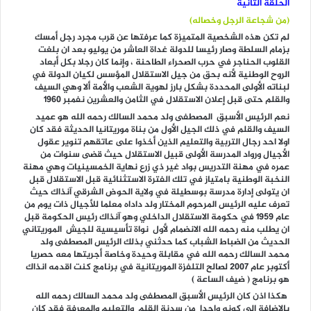
الحلقة الثانية
(من شجاعة الرجل وخصاله)
لم تكن هذه الشخصية المتميزة كما عرفتها عن قرب مجرد رجل أمسك
بزمام السلطة وصار رئيسا للدولة غداة العاشر من يوليو بعد ان بلغت
القلوب الحناجر في حرب الصحراء الطاحنة ، وإنما كان رجلا بكل أبعاد
الروح الوطنية لأنه بحق من جيل الاستقلال المؤسس لكيان الدولة في
لبناته الأولى المحددة بشكل بارز لهوية الشعب والأمة ألا وهي السيف
والقلم حتى قبل إعلان الاستقلال في الثامن والعشرين نفمبر 1960
نعم الرئيس الأسبق
المصطفى ولد محمد السالك
رحمه الله هو عميد
السيف والقلم في ذلك الجيل الأول من بناة موريتانيا الحديثة فقد كان
اولا احد رجال التربية والتعليم الذين أخذوا على عاتقهم تنوير عقول
الأجيال ورواد المدرسة الأولى قبيل الاستقلال حيث قضى سنوات من
عمره في مهنة التدريس بواد غير ذي زرع نهاية الخمسينيات وهي مهنة
النخبة الوطنية بامتياز في تلك الفترة الاستثنائية قبل الاستقلال قبل
ان يتولى إدارة مدرسة بوسطيلة في ولاية الحوض الشرقي آنذاك حيث
تعرف عليه الرئيس المرحوم المختار ولد داداه معلما للأجيال ذات يوم من
عام 1959 في حكومة الاستقلال الداخلي وهو آنذاك رئيس الحكومة قبل
ان يطلب منه رحمه الله الانضمام لأول نواة تأسيسية للجيش الموريتاني
الحديث من الضباط الشباب كما حدثني بذلك الرئيس المصطفى ولد
محمد السالك رحمه الله في مقابلة وحيدة وخاصة أجريتها معه حصريا
أكتوبر عام 2007 لصالح التلفزة الموريتانية في برنامج كنت اقدمه انذاك
هو برنامج ( ضيف الساعة )
هكذا اذن كان الرئيس الأسبق المصطفى ولد محمد السالك رحمه الله
بالإضافة إلى كونه واحدا من سدنة القلم والتعليم والمعرفة فقد كان