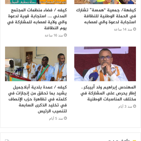
كيفهة/ جمعية “همسة” تشارك
كيفه / فضاء منظمات المجتمع
في الحملة الوطنية للنظافة
المدني …. استجابة قوية لدعوة
استجابة لدعوة والي لعصابه
والي ولاية لعصابه للمشاركة في
يوم النظافة
منذ 14 ساعة
منذ 16 ساعة
المهندس إبراهيم ولد أبيبكر..
كيفه / عمدة بلدية أبلاجميل
إطار يحرص على المشاركة في
يشيد بما تحقق من إنجازات في
مختلف المناسبات الوطنية
كلمته في تظاهرة حزب الإنصاف
في تخليد الذكرى السابعة
منذ 3 أيام
لتنصيب الرئيس
منذ 5 أيام