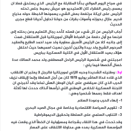
في صباح اليوم الموالي بدأنا المقابلة مع الرئيس الذي يستحق فعلا ان
يسمى رئيس الفقراء كان الاستيديو هو عريش بسيط جلس تحته
الرئيس على اريكة مرتفعة بعض الشيء يسمونها الخبطة حوله مذياع
قديم مازال بحوزته وأصوات بقرات من حولنا تحاول أحيانا قطع مجرى
الحديث
أجاب الرئيس عن كل شيء عن قصته كأحد رجال التعليم وعن رحلته إلى
فرنسا مع أول دفعة من الضباط الأوائل لموريتانيا قبل الاستقلال ضمت
إلى جانبه كلا من الرئيس الأسبق معاوية ولد سيد احمد الطايع والعقيد
المرحوم الشيخ ولد بيدة واثنين آخرين نسيت اسميهما حيث احتفل
هؤلاء بعيد الاستقلال الأول في الكلية العسكرية بباريس
اعجبتني في شخصية الرئيس الراحل المصطفى ولد محمد السالك عدة
خصال ألخصها فيما يلي :
اولا
: وطنيته الشديدة وحبه الازلي لموريتانيا فالرجل لا يعتبر ان الانقلاب
الذي قاده غداة العاشر يوليو 1978 كان من أجل السلطة وإنما لإيقاف نزيف
الحرب الذي كان سيقضي على كيان الوطن الهش تماما وقد أخبرني ان
اللجنة العسكرية للخلاص الوطني التي ترأسها آنذاك حددت لها ثلاثة
اهداف فقط رسمها شخصيا وهي :
1- إنهاء الحرب وعودة السلام
2- تقويم السياسة الاقتصادية وخاصة في مجال الصيد البحري
3- التناوب السلمي على السلطة وتحقيق الديموقراطية
وقد.تحدث في هذا اللقاء بشجاعة ومسؤولية ان الخطأ الذي وقعت فيه
المؤسسة العسكرية بعده هي محاولة الالتفاف على المسار