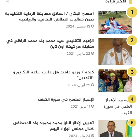
الأكثر قراءة
احسي البكاي / انطلاق مسابقة الرماية التقليدية
ضمن فعاليات التظاهرة الثقافية والرياضية
13 سبتمبر، 2024
الزعيم التقليدي سيد محمد ولد محمد الراظي في
مقابلة مع كيفة اون لابن
22 مارس، 2021
كيفه / مريم دافيد هل حانت ساعة التكريم و
“التعيين”
29 أبريل، 2024
الإعجاز العلمي في سورة الكهف
11 مايو، 2021
تعيين الإطار البارز محمد محمود ولد المصطفى
خلال مجلس الوزراء اليوم
24 يناير، 2024