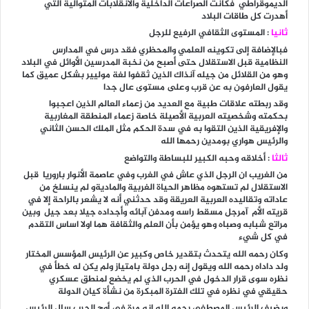
الديموقراطي فكانت الصراعات الداخلية والانقلابات المتوالية التي
أهدرت كل طاقات البلاد
ثانيا
: المستوى الثقافي الرفيع للرجل
فبالإضافة إلى تكوينه العلمي والمحظري فقد درس في المدارس
النظامية قبل الاستقلال حتى أصبح من نخبة المدرسين الأوائل في البلاد
وهو من القلائل من جيله آنذاك الذين ثقفوا لغة موليير بشكل عميق كما
يقول العارفون به عن قرب وعلى مستوى عال جدا
وقد ربطته علاقات طبية مع العديد من زعماء العالم الذين اعجبوا
بحكمته وشخصيته العربية الأصيلة خاصة زعماء المنطقة المغاربية
والإفريقية الذين التقوا به في سدة الحكم مثل الملك الحسن الثاني
والرئيس هواري بومدين رحمها الله
ثالثا
: أخلاقه وحبه الكبير للبساطة والتواضع
من الغريب ان الرجل الذي عاش في الغرب وفي عاصمة الأنوار باروريا قبل
الاستقلال لم تستهوه مظاهر الحياة الغربية والماديةو لم ينسلخ من
عاداته وتقاليده العربية العريقة وقد حدثني أنه لا يشعر بالراحة إلا في
قريته الأم آمرجل مسقط راسه ومدفن آبائه وأجداده جيلا بعد جيل وبين
مراتع شبابه وصباه وهو يؤمن بأن العلم والثقافة هما اولا اساس التقدم
في كل شيء
وكان رحمه الله يتحدث بتقدير خاص وكبير عن الرئيس المؤسس المختار
ولد داداه رحمه الله ويقول إنه رجل دولة بامتياز ولم يكن له خطأ في
نظره سوى قرار الدخول في الحرب الذي لم يخضع لمنطق عسكري
حقيقي في نظره في تلك الفترة المبكرة من نشأة كيان الدولة
ويضيف الرئيس المصطفى رحمه الله إنه مرة في أوج الحرب سال الرئيس