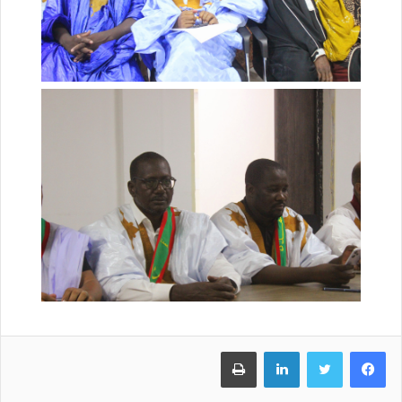
فيسبوك
تويتر
لينكدإن
طباعة