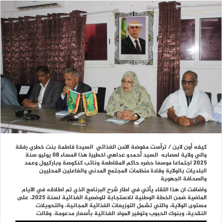
كيفه أون لاين / ترأست مفوضة الامن الغذائي السيدة فاطمة بنت خطري رفقة
والي ولاية لعصابه السيد أحمدو عداهي اخطيرة هذا المساء 08 يوليو سنة
2025 اجتماعا موسعا حضره حاكم المقاطعة ونائب كنكوصة وباركيول وعمد
البلديات بالولاية وقادة منظمات المجتمع المدني والفاعلين المحليين
والصحافة الجهوية
واضافت ان هذا اللقاء يأتي في اطار شرح البرنامج الذي تم اطلاقه في الايام
الماضية ضمن
الخطة الوطنية للاستجابة للوضعية الغذائية لسنة 2025، على
مستوى الولاية، والتي تشمل التوزيعات الغذائية المجانية، والتحويلات
النقدية، وبنوك الحبوب وتوفير المواد الغذائية بأسعار مدعومة. وقالت