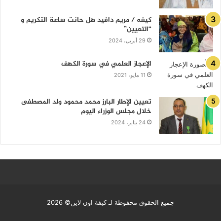
كيفه / مريم دافيد هل حانت ساعة التكريم و
“التعيين”
29 أبريل، 2024
الإعجاز العلمي في سورة الكهف
11 مايو، 2021
تعيين الإطار البارز محمد محمود ولد المصطفى
خلال مجلس الوزراء اليوم
24 يناير، 2024
جميع الحقوق محفوظة لـ كيفة اون لاين© 2026