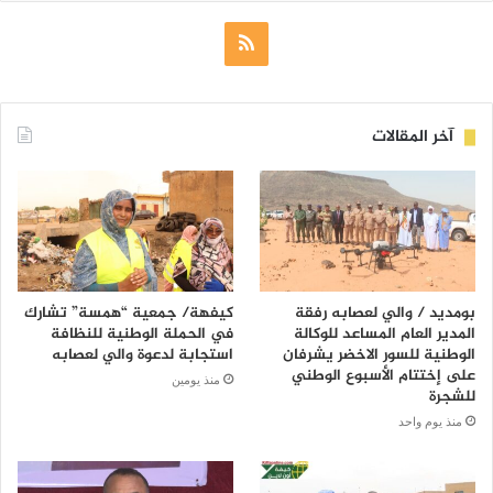
ملخص
الموقع
RSS
آخر المقالات
بومديد / والي لعصابه رفقة
كيفهة/ جمعية “همسة” تشارك
المدير العام المساعد للوكالة
في الحملة الوطنية للنظافة
الوطنية للسور الاخضر يشرفان
استجابة لدعوة والي لعصابه
على إختتام الأسبوع الوطني
منذ يومين
للشجرة
منذ يوم واحد