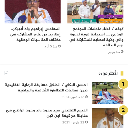
كيفه / فضاء منظمات المجتمع
المهندس إبراهيم ولد أبيبكر..
المدني …. استجابة قوية لدعوة
إطار يحرص على المشاركة في
والي ولاية لعصابه للمشاركة في
مختلف المناسبات الوطنية
يوم النظافة
منذ 5 أيام
منذ يومين
الأكثر قراءة
احسي البكاي / انطلاق مسابقة الرماية التقليدية
ضمن فعاليات التظاهرة الثقافية والرياضية
13 سبتمبر، 2024
الزعيم التقليدي سيد محمد ولد محمد الراظي في
مقابلة مع كيفة اون لابن
22 مارس، 2021