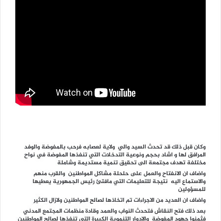
وكان قبل ذلك قد تحدث السيد والي ولاية لعصابه فرحب بالمفوضة والوفد
المرافق لها و اشاد بحجم ونوعية التدخلات التي تنفذها المفوضة في نواح
مختلفة تهدف مجتمعة الى تحقيق تنمية مستديمة وشاملة
واضاف ان الانفتاح والعمل على حلحلة مشاكل المواطنين والقرب منهم
والاستماع اليه نتيجة للتعليمات التي مافتئ رئيس الجمهورية يعطيها
للمسؤولين
واضاف ان العديد من الاجراءات تم اتخاذها لصالح المواطنين ولازال الكثير
بعد ذلك فتح النقاش فتحدث النواب والعمد وقادة منظمات المجتمع المدني
فثمنوا جهود المفوضة والادوار التنموية الكبيرة التي تنفذها لصالح المواطنين