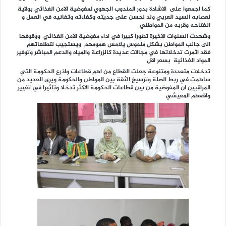
كما اجمعوا على الاشادة بدور المندوب الجهوي لمفوضية الامن الغذائي بولاية
لعصابه السيد العربي ولد لحسن على جديته وكفاءته وتفانيه في العمل و
انفتاحه وقربه من المواطني
وشهدت السنوات الاخيرة تطورا كبيرا في اداء مفوضية الامن الغذائي ووقوفها
الى جانب المواطن بشكل ملموس يلامس همومهم ويستجيب لتطلعاتهم
فقد اثمرت تدخلاتها في مجالات عديدة كالزراعة والمياه والدعم المباشر وتوفير
المواد الغذائية بسعر اقل
تدخلات متعددة ومتنوعة جعلت القطاع من اهم قطاعات واذرع الحكومة التي
ساهمت في ربط الصلة وترسيخ الثقة بين المواطن والحكومة ويرى العديد من
المراقبين ان المفوضية من بين قطاعات الحكومة الاكثر تدخلا وتاثيرا في تغيير
واقعهم المعيشي